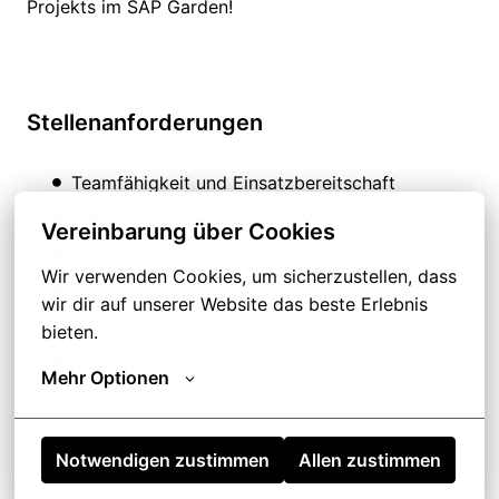
Projekts im SAP Garden!
Stellenanforderungen
Teamfähigkeit und Einsatzbereitschaft
Flexibilität und Zuverlässigkeit
Vereinbarung über Cookies
Interesse an Sport, Events und Technik
Wir verwenden Cookies, um sicherzustellen, dass 
Staplerschein (als Staplerfahrer)
wir dir auf unserer Website das beste Erlebnis 
Du bist mindestens 18 Jahre
bieten.
handwerkliches Geschick und technisches
Mehr Optionen
Verständnis
Deutsch in Wort und Schrift
Notwendigen zustimmen
Allen zustimmen