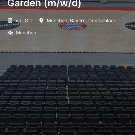
Garden (m/w/d)
vor Ort
München
,
Bayern
,
Deutschland
München