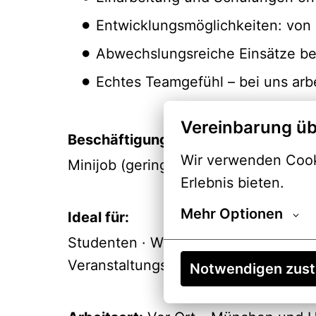
Entwicklungsmöglichkeiten: von 
Abwechslungsreiche Einsätze bei
Echtes Teamgefühl – bei uns arbei
Vereinbarung üb
Beschäftigungsarten:
Wir verwenden Cooki
Minijob (geringfügige Beschäftigung)
Erlebnis bieten.
Mehr Optionen
Ideal für:
Studenten · Werkstudenten · Schüler 
Veranstaltungstechniker · Handwerke
Notwendigen zus