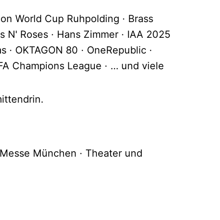
lon World Cup Ruhpolding · Brass
ns N' Roses · Hans Zimmer · IAA 2025
roms · OKTAGON 80 · OneRepublic ·
EFA Champions League · … und viele
ittendrin.
 Messe München · Theater und