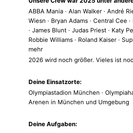
Unsere Crew war 2025 unter andere
ABBA Mania · Alan Walker · André Ri
Wiesn · Bryan Adams · Central Cee · 
· James Blunt · Judas Priest · Katy P
Robbie Williams · Roland Kaiser · S
mehr
2026 wird noch größer. Vieles ist noch
Deine Einsatzorte:
Olympiastadion München · Olympiah
Arenen in München und Umgebung
Deine Aufgaben: