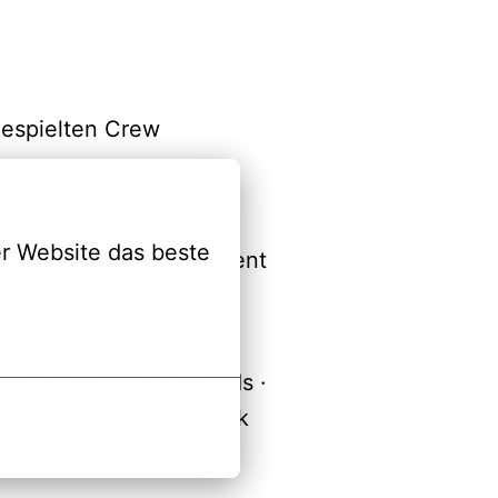
ngespielten Crew
r Website das beste 
) · Teilzeit · Werkstudent
ebenjobber · Stagehands ·
sik, Events und Technik