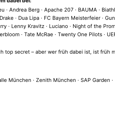
m dabei bei:
eu · Andrea Berg · Apache 207 · BAUMA · Biath
Drake · Dua Lipa · FC Bayern Meisterfeier · Gu
erry · Lenny Kravitz · Luciano · Night of the P
uperbloom · Tate McRae · Twenty One Pilots · U
 top secret – aber wer früh dabei ist, ist früh m
alle München · Zenith München · SAP Garden ·