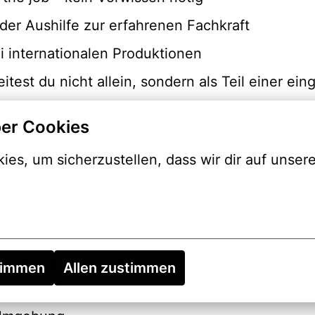
der Aushilfe zur erfahrenen Fachkraft
 internationalen Produktionen
test du nicht allein, sondern als Teil einer ei
er Cookies
es, um sicherzustellen, dass wir dir auf unsere
 · Kurzfristige Beschäftigung (70-Tage-Regelung
(ab 18 Jahren) · Quereinsteiger · Aushilfen · N
r · Eventhelfer · Menschen mit Interesse an Mu
timmen
Allen zustimmen