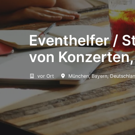
Eventhelfer / 
von Konzerten,
vor Ort
München
,
Bayern
,
Deutschla